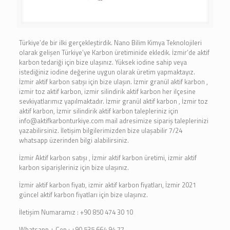
Türkiye’de bir ilki gerçekleştirdik. Nano Bilim Kimya Teknolojileri
olarak gelişen Türkiye’ye Karbon üretiminide ekledik. İzmir’de aktif
karbon tedariği için bize ulaşınız. Yüksek iodine sahip veya
istediğiniz iodine değerine uygun olarak üretim yapmaktayız.
İzmir aktif karbon satışı için bize ulaşın. İzmir granül aktif karbon ,
izmir toz aktif karbon, izmir silindirik aktif karbon her ilçesine
sevkiyatlarımız yapılmaktadır. İzmir granül aktif karbon , İzmir toz
aktif karbon, İzmir silindirik aktif karbon talepleriniz için
info@aktifkarbonturkiye.com mail adresimize sipariş taleplerinizi
yazabilirsiniz. İletişim bilgilerimizden bize ulaşabilir 7/24
whatsapp üzerinden bilgi alabilirsiniz.
İzmir Aktif karbon satışı , İzmir aktif karbon üretimi, izmir aktif
karbon siparişleriniz için bize ulaşınız.
İzmir aktif karbon fiyatı, izmir aktif karbon fiyatları, İzmir 2021
güncel aktif karbon fiyatları için bize ulaşınız.
İletişim Numaramız : +90 850 474 30 10
Whatsapp + Cep : +90 535 664 94 77