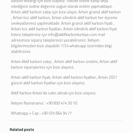
karbon tedariği için bize ulaşınız. Yüksek iodine sahip veya
istediğiniz iodine değerine uygun olarak üretim yapmaktayız.
Artvin aktif karbon satışı için bize ulaşın. Artvin granül aktif karbon
, Artvin toz aktif karbon, Artvin silindirik aktif karbon her ilçesine
sevkiyatlarımız yapılmaktadır. Artvin granül aktif karbon fiyatı ,
Artvin toz aktif karbon fiyatları, Artvin silindirik aktif karbon fiyat
listesi talepleriniz için info@aktifkarbonturkiye.com mail
adresimize sipariş taleplerinizi yazabilirsiniz. İletişim
bilgilerimizden bize ulaşabilir 7/24 whatsapp üzerinden bilgi
alabilirsiniz.
Artvin Aktif karbon satışı , Artvin aktif karbon üretimi, Artvin aktif
karbon siparişleriniz için bize ulaşınız.
Artvin aktif karbon fiyatı, Artvin aktif karbon fiyatları, Artvin 2021
güncel aktif karbon fiyatları için bize ulaşınız.
Aktif Karbon Artvin’de satın almak için bize ulaşınız.
İletişim Numaramız : +90 850 474 30 10
Whatsapp + Cep : +90 535 664 94 77
Related posts