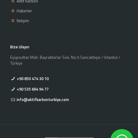
Aktif Karbon
Haberler
İletişim
Bize Ulaşın
Eyüpsultan Mah. Bayraktarlar Sok. No:5 Sancaktepe / İstanbul /
Türkiye
+90 850 474 30 10
+90 535 664 94 77
info@aktifkarbonturkiye.com