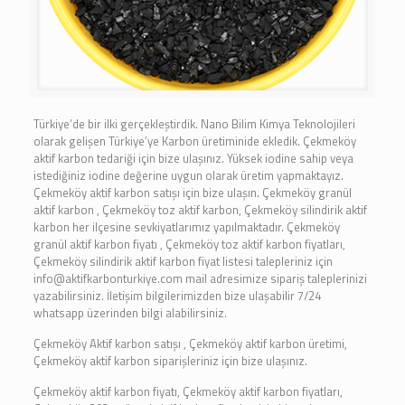
Türkiye’de bir ilki gerçekleştirdik. Nano Bilim Kimya Teknolojileri
olarak gelişen Türkiye’ye Karbon üretiminide ekledik. Çekmeköy
aktif karbon tedariği için bize ulaşınız. Yüksek iodine sahip veya
istediğiniz iodine değerine uygun olarak üretim yapmaktayız.
Çekmeköy aktif karbon satışı için bize ulaşın. Çekmeköy granül
aktif karbon , Çekmeköy toz aktif karbon, Çekmeköy silindirik aktif
karbon her ilçesine sevkiyatlarımız yapılmaktadır. Çekmeköy
granül aktif karbon fiyatı , Çekmeköy toz aktif karbon fiyatları,
Çekmeköy silindirik aktif karbon fiyat listesi talepleriniz için
info@aktifkarbonturkiye.com mail adresimize sipariş taleplerinizi
yazabilirsiniz. İletişim bilgilerimizden bize ulaşabilir 7/24
whatsapp üzerinden bilgi alabilirsiniz.
Çekmeköy Aktif karbon satışı , Çekmeköy aktif karbon üretimi,
Çekmeköy aktif karbon siparişleriniz için bize ulaşınız.
Çekmeköy aktif karbon fiyatı, Çekmeköy aktif karbon fiyatları,