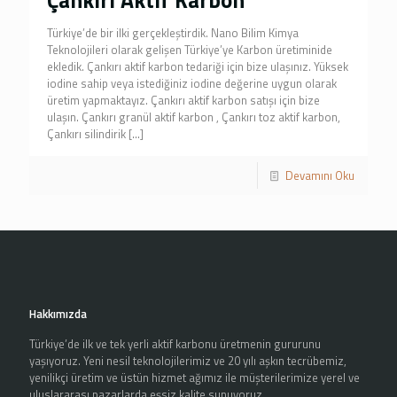
Türkiye’de bir ilki gerçekleştirdik. Nano Bilim Kimya
Teknolojileri olarak gelişen Türkiye’ye Karbon üretiminide
ekledik. Çankırı aktif karbon tedariği için bize ulaşınız. Yüksek
iodine sahip veya istediğiniz iodine değerine uygun olarak
üretim yapmaktayız. Çankırı aktif karbon satışı için bize
ulaşın. Çankırı granül aktif karbon , Çankırı toz aktif karbon,
Çankırı silindirik
[…]
Devamını Oku
Hakkımızda
Türkiye’de ilk ve tek yerli aktif karbonu üretmenin gururunu
yaşıyoruz. Yeni nesil teknolojilerimiz ve 20 yılı aşkın tecrübemiz,
yenilikçi üretim ve üstün hizmet ağımız ile müşterilerimize yerel ve
uluslararası pazarlarda eşsiz kalite sunuyoruz.