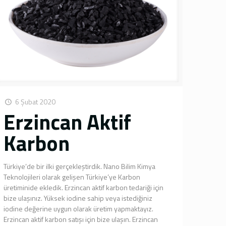
6 Şubat 2020
Erzincan Aktif
Karbon
Türkiye’de bir ilki gerçekleştirdik. Nano Bilim Kimya
Teknolojileri olarak gelişen Türkiye’ye Karbon
üretiminide ekledik. Erzincan aktif karbon tedariği için
bize ulaşınız. Yüksek iodine sahip veya istediğiniz
iodine değerine uygun olarak üretim yapmaktayız.
Erzincan aktif karbon satışı için bize ulaşın. Erzincan