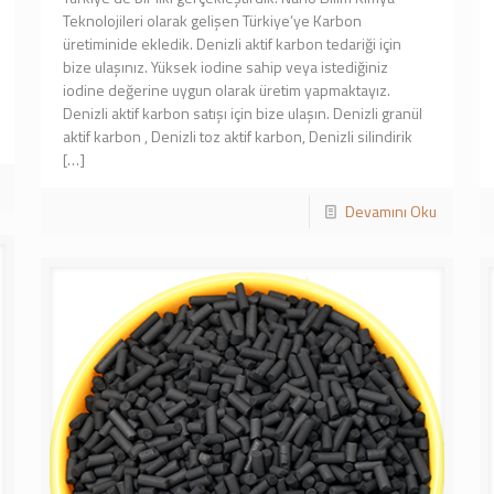
Teknolojileri olarak gelişen Türkiye’ye Karbon
üretiminide ekledik. Denizli aktif karbon tedariği için
bize ulaşınız. Yüksek iodine sahip veya istediğiniz
iodine değerine uygun olarak üretim yapmaktayız.
Denizli aktif karbon satışı için bize ulaşın. Denizli granül
aktif karbon , Denizli toz aktif karbon, Denizli silindirik
[…]
Devamını Oku