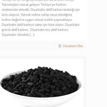
Teknolojileri olarak gelişen Türkiye’ye Karbon
üretiminide ekledik. Diyarbakır aktif karbon tedariği için
bize ulaşınız. Yüksek iodine sahip veya istediğiniz
iodine değerine uygun olarak üretim yapmaktayız.
Diyarbakır aktif karbon satışı için bize ulaşın. Diyarbakır
granül aktif karbon , Diyarbakır toz aktif karbon,
Diyarbakır silindirik
[…]
Devamını Oku