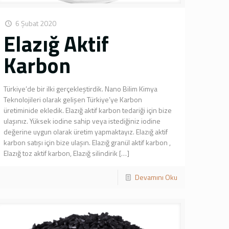
6 Şubat 2020
Elazığ Aktif
Karbon
Türkiye’de bir ilki gerçekleştirdik. Nano Bilim Kimya
Teknolojileri olarak gelişen Türkiye’ye Karbon
üretiminide ekledik. Elazığ aktif karbon tedariği için bize
ulaşınız. Yüksek iodine sahip veya istediğiniz iodine
değerine uygun olarak üretim yapmaktayız. Elazığ aktif
karbon satışı için bize ulaşın. Elazığ granül aktif karbon ,
Elazığ toz aktif karbon, Elazığ silindirik
[…]
Devamını Oku