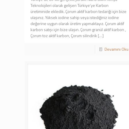
Teknolojileri olarak gelişen Türkiye’ye Karbon
üretiminide ekledik. Çorum aktif karbon tedariği için bize
ulaşınız. Yüksek iodine sahip veya istediğiniz iodine
değerine uygun olarak üretim yapmaktayız. Çorum aktif
karbon satışı için bize ulaşın. Çorum granül aktif karbon ,
Çorum toz aktif karbon, Çorum silindirik
[…]
Devamını Oku