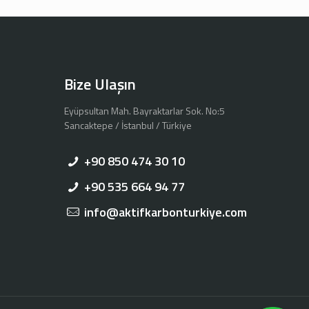
Bize Ulaşın
Eyüpsultan Mah. Bayraktarlar Sok. No:5
Sancaktepe / İstanbul / Türkiye
+90 850 474 30 10
+90 535 664 94 77
info@aktifkarbonturkiye.com