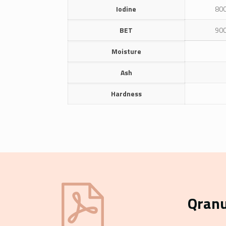
Iodine
80
BET
90
Moisture
Ash
Hardness
Qranu