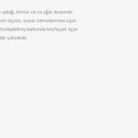
s qabığı, kömür və ya ağac əsasında
 mesh ölçüsü, suyun təmizlənməsi üçün
ktivləşdirilmiş karbonda keyfiyyət üçün
dər yüksəkdir.