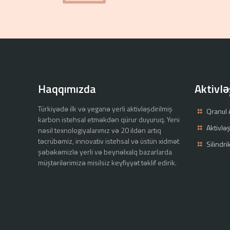
Haqqımızda
Aktivlə
Türkiyədə ilk və yeganə yerli aktivləşdirilmiş
Qranul 
karbon istehsal etməkdən qürur duyuruq. Yeni
Aktivlə
nəsil texnologiyalarımız və 20 ildən artıq
təcrübəmiz, innovativ istehsal və üstün xidmət
Silindri
şəbəkəmizlə yerli və beynəlxalq bazarlarda
müştərilərimizə misilsiz keyfiyyət təklif edirik.