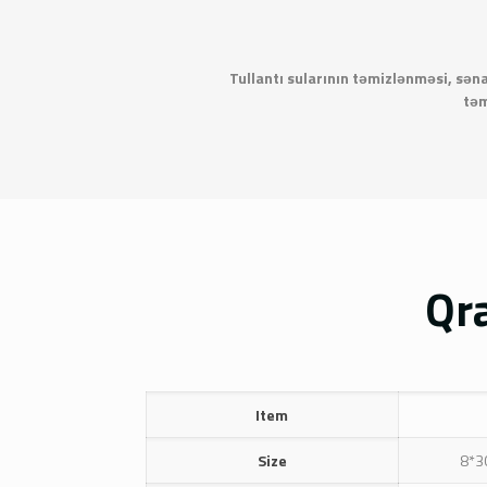
Tullantı sularının təmizlənməsi, sən
təm
Qra
Item
Size
8*3