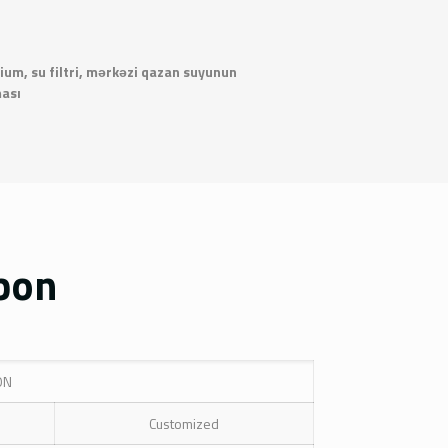
ium, su filtri, mərkəzi qazan suyunun
ması
rbon
ON
Customized