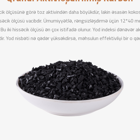
səcik ölçüsünə görə toz aktivindən daha böyükdür, lakin əsasən koko
hissəcik ölçüsü vacibdir. Ümumiyyətlə, rəngsizləşdirmə üçün 12*40
Bu iki hissəcik ölçüsü ən çox istifadə olunur. Yod indeksi dənəvər a
dir. Yod nisbəti nə qədər yüksəkdirsə, məhsulun effektivliyi bir o qə