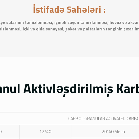
İstifadə Sahələri :
aye sularının təmizlənməsi, içməli suyun təmizlənməsi, hovuz və akvar
izlənməsi, içki və qida sənayesi, şəkər və paltarların rənginin çıxarıl
nul Aktivləşdirilmiş Ka
CARBOL GRANULAR ACTIVATED CARB
0
12*40
20*40 Mesh