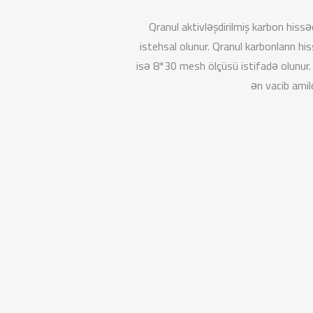
Qranul aktivləşdirilmiş karbon his
istehsal olunur. Qranul karbonların 
isə 8*30 mesh ölçüsü istifadə olunur. 
ən vacib amil