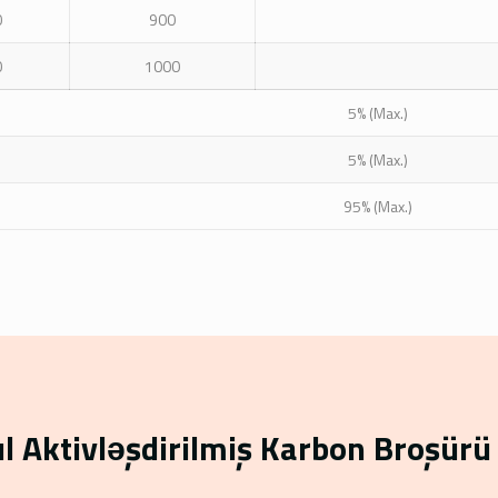
0
900
0
1000
5% (Max.)
5% (Max.)
95% (Max.)
l Aktivləşdirilmiş Karbon Broşürü